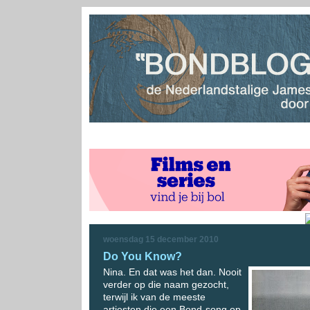
woensdag 15 december 2010
Do You Know?
Nina. En dat was het dan. Nooit
verder op die naam gezocht,
terwijl ik van de meeste
artiesten die een Bond-song op