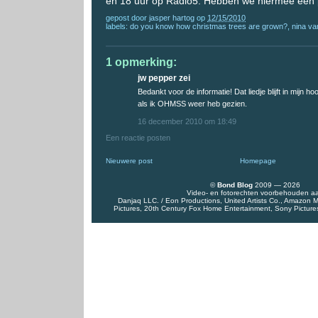
en 18 uur op Radio5. Hebben we hiermee een
gepost door
jasper hartog
op
12/15/2010
labels:
do you know how christmas trees are grown?
,
nina va
1 opmerking:
jw pepper zei
Bedankt voor de informatie! Dat liedje blijft in mijn h
als ik OHMSS weer heb gezien.
16 december 2010 om 18:49
Een reactie posten
Nieuwere post
Homepage
©
Bond Blog
2009 — 2026
Video- en fotorechten voorbehouden a
Danjaq LLC. / Eon Productions, United Artists Co., Amazon
Pictures, 20th Century Fox Home Entertainment, Sony Pictures 