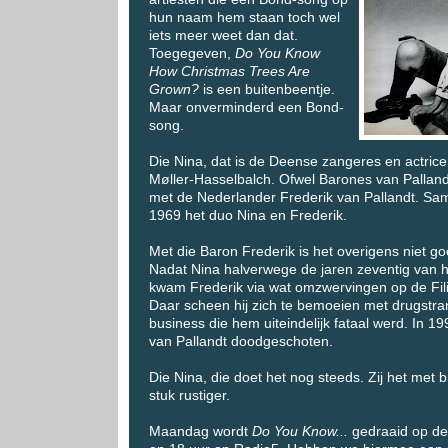
hun naam hem staan toch wel
iets meer weet dan dat.
Toegegeven,
Do You Know
How Christmas Trees Are
Grown?
is een buitenbeentje.
Maar onverminderd een Bond-
song.
Die Nina, dat is de Deense zangeres en actri
Møller-Hasselbalch. Ofwel Barones van Pallandt
met de Nederlander Frederik van Pallandt. Sa
1969 het duo Nina en Frederik.
Met die Baron Frederik is het overigens niet g
Nadat Nina halverwege de jaren zeventig van 
kwam Frederik via wat omzwervingen op de Filip
Daar scheen hij zich te bemoeien met drugstra
business die hem uiteindelijk fataal werd. In 1
van Pallandt doodgeschoten.
Die Nina, die doet het nog steeds. Zij het met b
stuk rustiger.
Maandag wordt
Do You Know...
gedraaid op de 